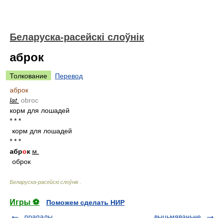
Беларуска-расейскі слоўнік
аброк
Толкование
Перевод
аброк
lat.
obroc
корм для лошадей
* * *
корм для лошадей
* * *
абр
о
к
м.
оброк
Беларуска-расейскі слоўнік
.
Игры ⚽
Поможем сделать НИР
прапалы
выцьмяваньне