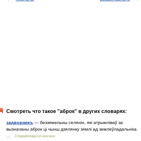
Смотреть что такое "аброк" в других словарях:
задворникъ
— беззямельны селянін, які атрымліваў за
вызначаны аброк ці чынш дзялянку зямлі ад землеўладальніка
…
Старабеларускі лексікон